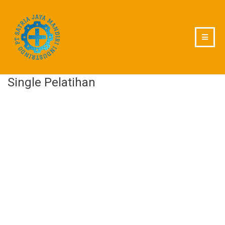
Single Pelatihan
Daftarkan diri Anda sekarang untuk
program
Single Pelatihan
yang kami
sediakan!