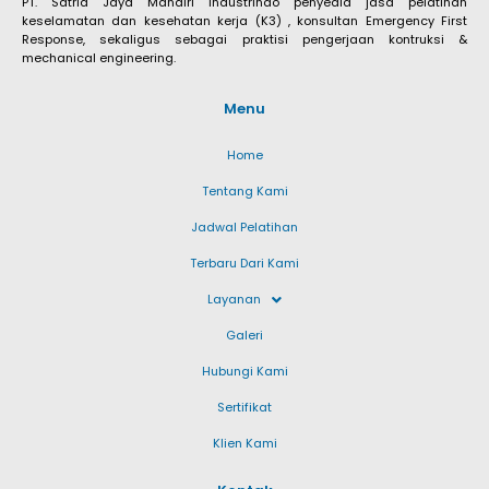
PT. Satria Jaya Mandiri Industrindo penyedia jasa pelatihan
keselamatan dan kesehatan kerja (K3) , konsultan Emergency First
Response, sekaligus sebagai praktisi pengerjaan kontruksi &
mechanical engineering.
Menu
Home
Tentang Kami
Jadwal Pelatihan
Terbaru Dari Kami
Layanan
Galeri
Hubungi Kami
Sertifikat
Klien Kami